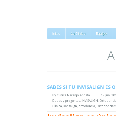
Inicio
La Clínica
Equipo
A
SABES SI TU INVISALIGN ES 
By
Clinica Naranjo Acosta
17 Jun, 20
Dudas y preguntas
,
INVISALIGN
,
Ortodonci
Clínica
,
invisalign
,
ortodoncia
,
Ortodoncia t