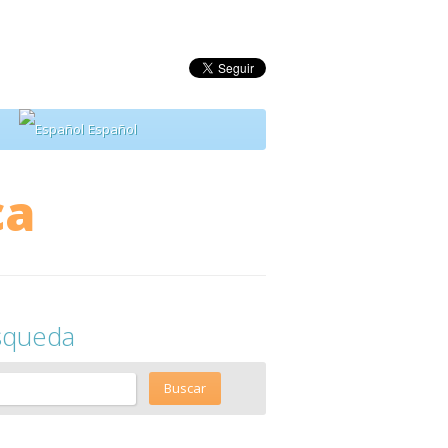
Español
ca
squeda