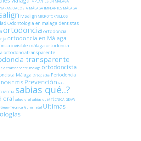
alesMálaga
IMPLANTES EN MÁLAGA
ANARANJOACOSTA MÁLAGA
IMPLANTES MÁLAGA
salign
ivisalign
MICROTORNILLOS
dad
Odontologia en malaga dentistas
ortodoncia
a
ortodoncia
ortodoncia en Málaga
eja
ncia invisible málaga
ortodoncia
a
ortodonciatransparente
odoncia transparente
ortodoncista
cia transparente malaga
oncista Málaga
Periodoncia
Ortopedia
Prevención
ODONTITIS
RAFEL
sabias qué..?
O MOTTA
d oral
salud oral sabias qué?
TÉCNICA GEAW
Ultimas
 Geaw
Técnica Gummetal
ologias