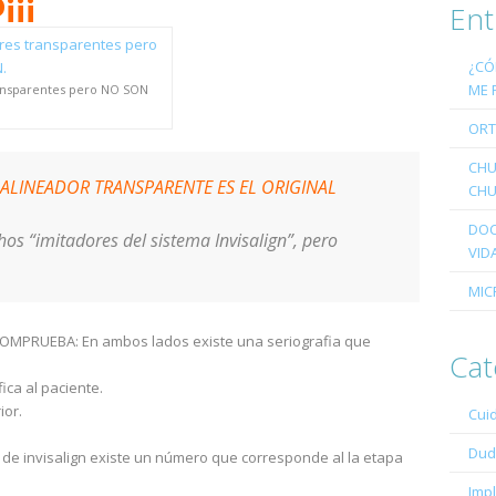
¡¡¡
Ent
¿CÓ
ME 
ransparentes pero NO SON
ORT
CHU
ALINEADOR TRANSPARENTE ES EL ORIGINAL
CHU
DOC
s “imitadores del sistema Invisalign”, pero
VID
MIC
y COMPRUEBA: En ambos lados existe una seriografia que
Cat
fica al paciente.
ior.
Cui
Dud
go de invisalign existe un número que corresponde al la etapa
Imp