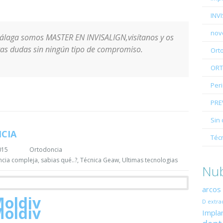
INV
nov
álaga somos MASTER EN INVISALIGN,visítanos y os
as dudas sin ningún tipo de compromiso.
Ort
ORT
Per
PRE
Sin 
CIA
Téc
015
Ortodoncia
ncia compleja
,
sabias qué..?
,
Técnica Geaw
,
Ultimas tecnologias
Nub
arcos
D
extra
Impla