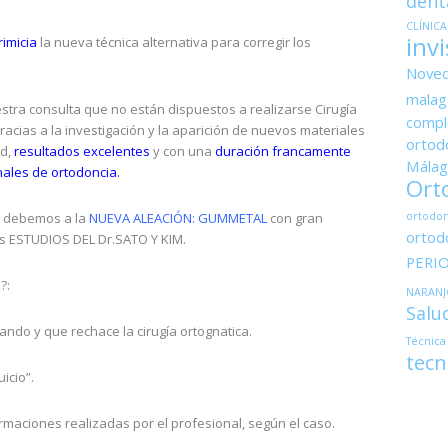
dent
CLÍNIC
invi
imicia
la nueva técnica alternativa para corregir los
Nove
malag
ra consulta que no están dispuestos a realizarse Cirugía
compl
acias a la investigación y la aparición de nuevos materiales
ortodo
ad,
resultados excelentes
y con una
duración francamente
Málag
ales de ortodoncia.
Ort
lo debemos a la
NUEVA ALEACIÓN: GUMMETAL
con gran
ortodon
ortod
los ESTUDIOS DEL Dr.SATO Y KIM.
PERI
?:
NARANJ
Salu
ndo y que rechace la cirugía ortognatica.
Técnica
tecn
icio”.
rmaciones realizadas por el profesional, según el caso.