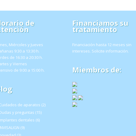
orario de
Financiamos su
tención
tratamiento
nes, Miércoles y Jueves
Financiación hasta 12 meses sin
ñanas 9:30 a 13:30 h.
intereses.
Solicite información
.
rdes de 16:30 a 20:30 h.
rtes y Viernes
Miembros de:
tensivo de 9:00 a 15:00 h.
log
Cuidados de aparatos
(2)
Dudas y preguntas
(15)
Implantes dentales
(6)
INVISALIGN
(9)
novedad
(3)