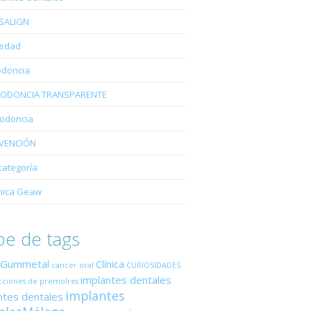
ISALIGN
edad
odoncia
ODONCIA TRANSPARENTE
iodoncia
VENCIÓN
categoría
nica Geaw
e de tags
 Gummetal
Clínica
cancer oral
CURIOSIDADES
implantes dentales
cciones de premolres
implantes
ntes dentales