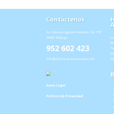
Contáctenos
H
A
Av. Manuel Agustin Heredia, 24. 2º4ª
29001 Málaga
Lu
Ma
952 602 423
Ta
Ma
info@clinicanaranjoacosta.com
In
B
Aviso Legal
Política de Privacidad