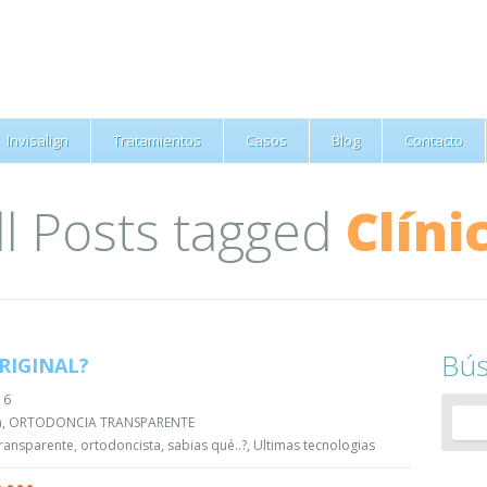
Invisalign
Tratamientos
Casos
Blog
Contacto
ll Posts tagged
Clíni
Bú
ORIGINAL?
16
a
,
ORTODONCIA TRANSPARENTE
ransparente
,
ortodoncista
,
sabias qué..?
,
Ultimas tecnologias