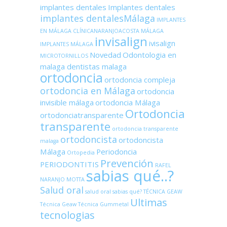
implantes dentales
Implantes dentales
implantes dentalesMálaga
IMPLANTES
EN MÁLAGA CLÍNICANARANJOACOSTA MÁLAGA
invisalign
ivisalign
IMPLANTES MÁLAGA
Novedad
Odontologia en
MICROTORNILLOS
malaga dentistas malaga
ortodoncia
ortodoncia compleja
ortodoncia en Málaga
ortodoncia
invisible málaga
ortodoncia Málaga
Ortodoncia
ortodonciatransparente
transparente
ortodoncia transparente
ortodoncista
ortodoncista
malaga
Málaga
Periodoncia
Ortopedia
Prevención
PERIODONTITIS
RAFEL
sabias qué..?
NARANJO MOTTA
Salud oral
salud oral sabias qué?
TÉCNICA GEAW
Ultimas
Técnica Geaw
Técnica Gummetal
tecnologias