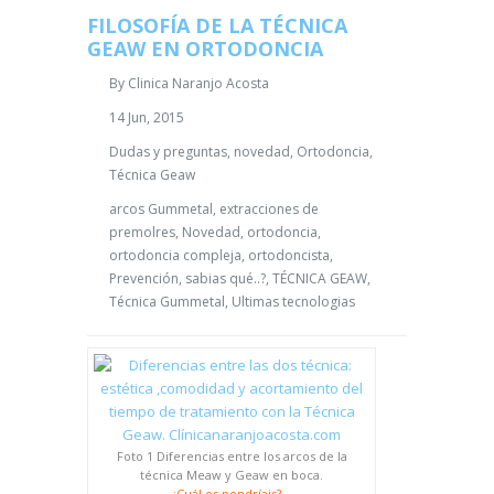
FILOSOFÍA DE LA TÉCNICA
GEAW EN ORTODONCIA
By
Clinica Naranjo Acosta
14 Jun, 2015
Dudas y preguntas
,
novedad
,
Ortodoncia
,
Técnica Geaw
arcos Gummetal
,
extracciones de
premolres
,
Novedad
,
ortodoncia
,
ortodoncia compleja
,
ortodoncista
,
Prevención
,
sabias qué..?
,
TÉCNICA GEAW
,
Técnica Gummetal
,
Ultimas tecnologias
Foto 1 Diferencias entre los arcos de la
técnica Meaw y Geaw en boca.
¿Cuál os pondríais?…