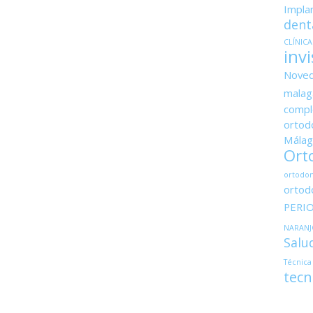
Impla
dent
CLÍNIC
invi
Nove
malag
compl
ortodo
Málag
Ort
ortodon
ortod
PERI
NARANJ
Salu
Técnica
tecn