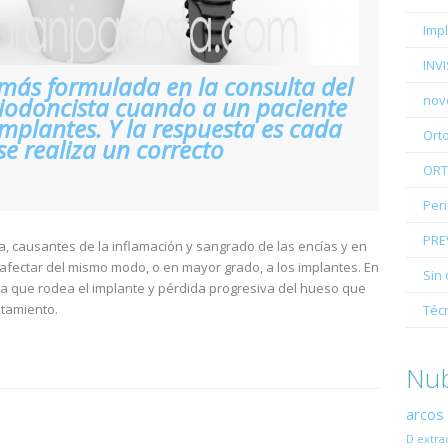
Imp
INV
 más formulada en la consulta del
riodoncista cuando a un paciente
nov
implantes. Y la respuesta es cada
Ort
 se realiza un correcto
ORT
Per
PRE
a, causantes de la inflamación y sangrado de las encías y en
n afectar del mismo modo, o en mayor grado, a los implantes. En
Sin 
ía que rodea el implante y pérdida progresiva del hueso que
atamiento.
Téc
Nub
arcos
D
extra