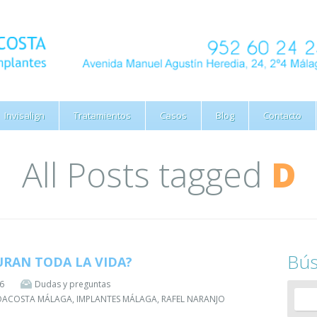
Invisalign
Tratamientos
Casos
Blog
Contacto
All Posts tagged
D
Bú
RAN TODA LA VIDA?
16
Dudas y preguntas
JOACOSTA MÁLAGA
,
IMPLANTES MÁLAGA
,
RAFEL NARANJO