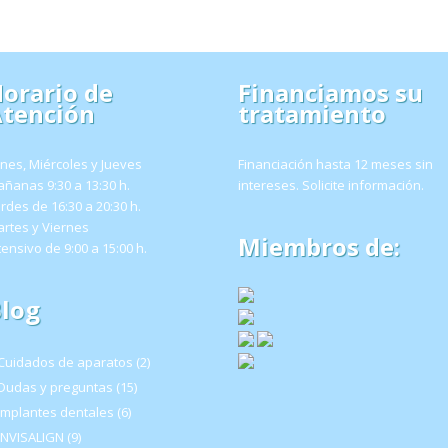
orario de
Financiamos su
tención
tratamiento
nes, Miércoles y Jueves
Financiación hasta 12 meses sin
ñanas 9:30 a 13:30 h.
intereses.
Solicite información
.
rdes de 16:30 a 20:30 h.
rtes y Viernes
Miembros de:
tensivo de 9:00 a 15:00 h.
log
Cuidados de aparatos
(2)
Dudas y preguntas
(15)
Implantes dentales
(6)
INVISALIGN
(9)