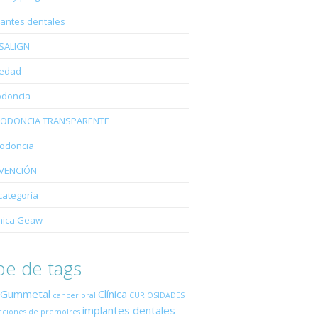
lantes dentales
ISALIGN
edad
odoncia
ODONCIA TRANSPARENTE
iodoncia
VENCIÓN
categoría
nica Geaw
e de tags
 Gummetal
Clínica
cancer oral
CURIOSIDADES
implantes dentales
cciones de premolres