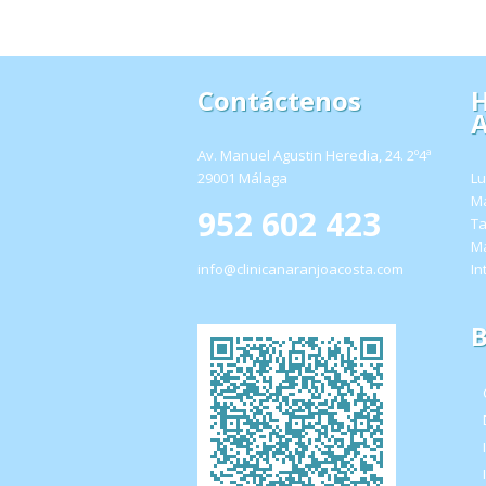
Contáctenos
H
A
Av. Manuel Agustin Heredia, 24. 2º4ª
29001 Málaga
Lu
Ma
952 602 423
Ta
Ma
info@clinicanaranjoacosta.com
In
B