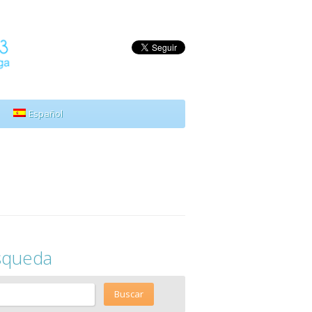
Español
squeda