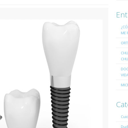
Ent
¿CÓ
ME 
ORT
CHU
CHU
DOC
VID
MIC
Cat
Cui
Dud