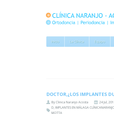
Inicio
La Clínica
Equipo
DOCTOR,¿LOS IMPLANTES DU
By
Clinica Naranjo Acosta
24 Jul, 20
D
,
IMPLANTES EN MÁLAGA CLÍNICANARAN
MOTTA