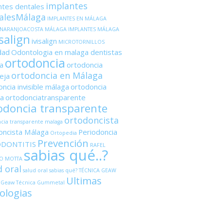
implantes
ntes dentales
alesMálaga
IMPLANTES EN MÁLAGA
ANARANJOACOSTA MÁLAGA
IMPLANTES MÁLAGA
salign
ivisalign
MICROTORNILLOS
dad
Odontologia en malaga dentistas
ortodoncia
a
ortodoncia
ortodoncia en Málaga
eja
ncia invisible málaga
ortodoncia
a
ortodonciatransparente
odoncia transparente
ortodoncista
cia transparente malaga
oncista Málaga
Periodoncia
Ortopedia
Prevención
ODONTITIS
RAFEL
sabias qué..?
O MOTTA
d oral
salud oral sabias qué?
TÉCNICA GEAW
Ultimas
 Geaw
Técnica Gummetal
ologias