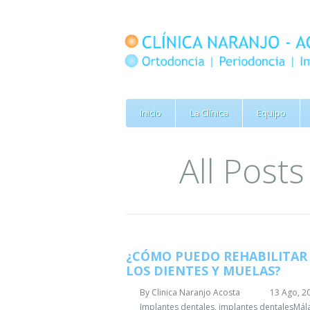
Inicio
La Clínica
Equipo
All Post
¿CÓMO PUEDO REHABILITAR
LOS DIENTES Y MUELAS?
By
Clinica Naranjo Acosta
13 Ago, 2
Implantes dentales
,
implantes dentalesMál