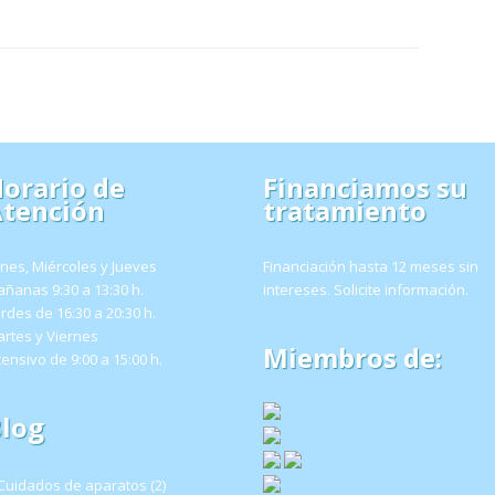
orario de
Financiamos su
tención
tratamiento
nes, Miércoles y Jueves
Financiación hasta 12 meses sin
ñanas 9:30 a 13:30 h.
intereses.
Solicite información
.
rdes de 16:30 a 20:30 h.
rtes y Viernes
Miembros de:
tensivo de 9:00 a 15:00 h.
log
Cuidados de aparatos
(2)