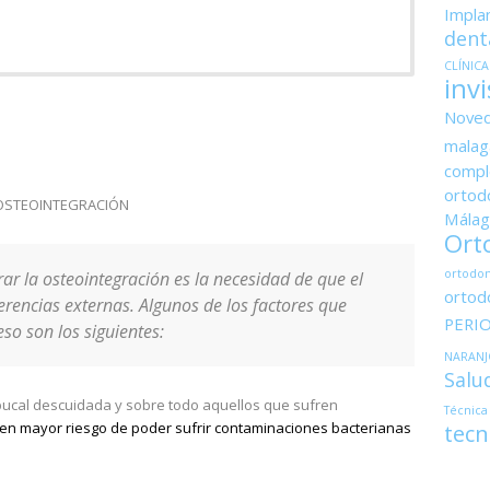
Impla
dent
CLÍNIC
invi
Nove
malag
compl
ortodo
 OSTEOINTEGRACIÓN
Málag
Ort
ortodon
rar la osteointegración es la necesidad de que el
ortod
erencias externas. Algunos de los factores que
PERI
so son los siguientes:
NARANJ
Salu
bucal descuidada y sobre todo aquellos que sufren
Técnica
enen mayor riesgo de poder sufrir contaminaciones bacterianas
tecn