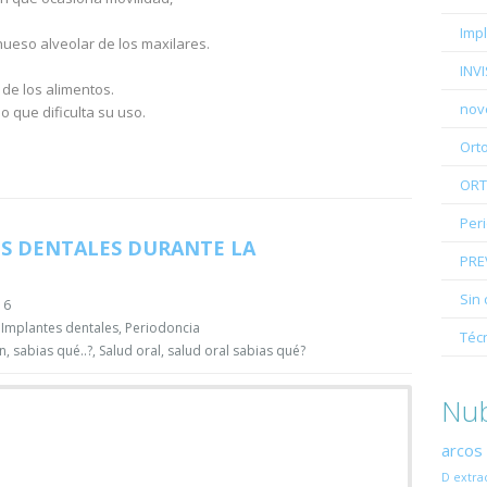
Imp
hueso alveolar de los maxilares.
INV
 de los alimentos.
nov
 que dificulta su uso.
Ort
ORT
Per
ES DENTALES DURANTE LA
PRE
Sin 
16
,
Implantes dentales
,
Periodoncia
Téc
n
,
sabias qué..?
,
Salud oral
,
salud oral sabias qué?
Nub
arcos
D
extra