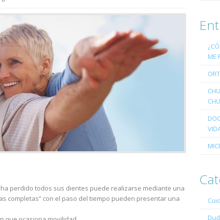
Ent
¿CÓ
ME 
ORT
CHU
CHU
DOC
VID
MIC
Cat
e ha perdido todos sus dientes puede realizarse mediante una
ras completas” con el paso del tiempo pueden presentar una
Cui
Dud
ión que ocasiona movilidad,