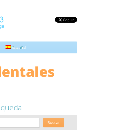
Español
dentales
squeda