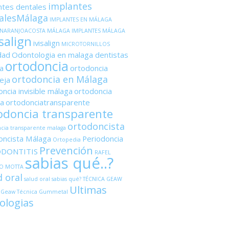
implantes
ntes dentales
alesMálaga
IMPLANTES EN MÁLAGA
ANARANJOACOSTA MÁLAGA
IMPLANTES MÁLAGA
salign
ivisalign
MICROTORNILLOS
dad
Odontologia en malaga dentistas
ortodoncia
a
ortodoncia
ortodoncia en Málaga
eja
ncia invisible málaga
ortodoncia
a
ortodonciatransparente
odoncia transparente
ortodoncista
cia transparente malaga
oncista Málaga
Periodoncia
Ortopedia
Prevención
ODONTITIS
RAFEL
sabias qué..?
O MOTTA
d oral
salud oral sabias qué?
TÉCNICA GEAW
Ultimas
 Geaw
Técnica Gummetal
ologias