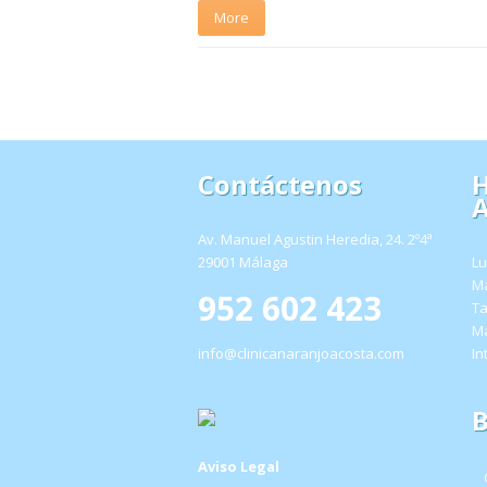
More
Contáctenos
H
A
Av. Manuel Agustin Heredia, 24. 2º4ª
29001 Málaga
Lu
Ma
952 602 423
Ta
Ma
info@clinicanaranjoacosta.com
In
B
Aviso Legal