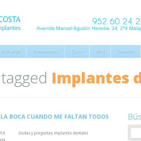
Invisalign
Tratamientos
Casos
Blog
Contacto
s tagged
Implantes 
Bú
 LA BOCA CUANDO ME FALTAN TODOS
016
Dudas y preguntas
,
Implantes dentales
aga