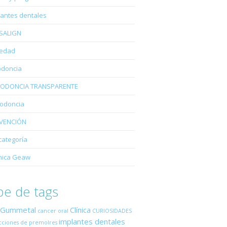
lantes dentales
ISALIGN
edad
odoncia
ODONCIA TRANSPARENTE
iodoncia
VENCIÓN
categoría
nica Geaw
e de tags
 Gummetal
Clínica
cancer oral
CURIOSIDADES
implantes dentales
cciones de premolres