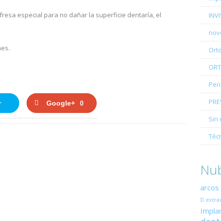
 fresa especial para no dañar la superficie dentaría, el
INV
nov
hes.
Ort
ORT
Per
PRE
r
Google+
0
Sin 
Téc
Nub
arcos
D
extra
Impla