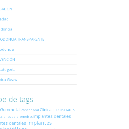
ISALIGN
edad
odoncia
ODONCIA TRANSPARENTE
iodoncia
VENCIÓN
categoría
nica Geaw
e de tags
 Gummetal
Clínica
cancer oral
CURIOSIDADES
implantes dentales
cciones de premolres
implantes
ntes dentales