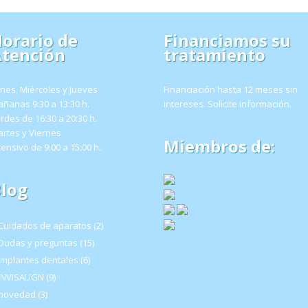
orario de
Financiamos su
tención
tratamiento
nes, Miércoles y Jueves
Financiación hasta 12 meses sin
ñanas 9:30 a 13:30 h.
intereses.
Solicite información
.
rdes de 16:30 a 20:30 h.
rtes y Viernes
Miembros de:
tensivo de 9:00 a 15:00 h.
log
Cuidados de aparatos
(2)
Dudas y preguntas
(15)
Implantes dentales
(6)
INVISALIGN
(9)
novedad
(3)