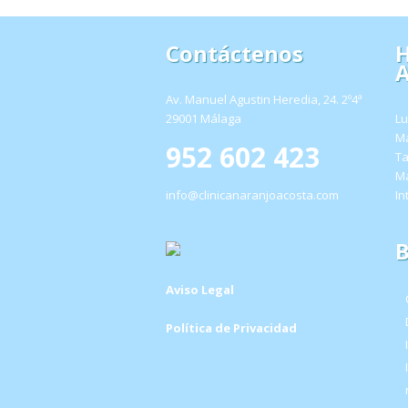
Contáctenos
H
A
Av. Manuel Agustin Heredia, 24. 2º4ª
29001 Málaga
Lu
Ma
952 602 423
Ta
Ma
info@clinicanaranjoacosta.com
In
B
Aviso Legal
Política de Privacidad