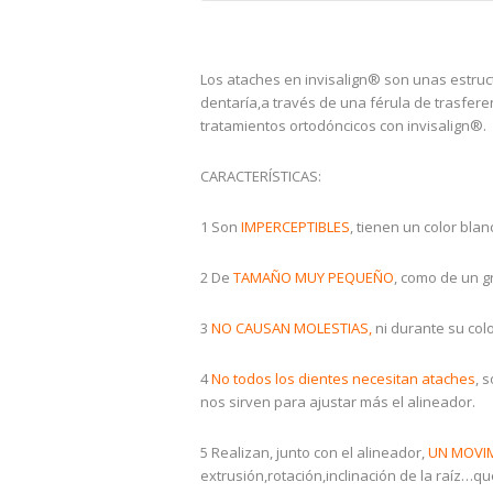
Los ataches en invisalign® son unas estru
dentaría,a través de una férula de trasfer
tratamientos ortodóncicos con invisalign®.
CARACTERÍSTICAS:
1 Son
IMPERCEPTIBLES
, tienen un color blan
2 De
TAMAÑO MUY PEQUEÑO
, como de un g
3
NO CAUSAN MOLESTIAS,
ni durante su colo
4
No todos los dientes necesitan ataches
, 
nos sirven para ajustar más el alineador.
5 Realizan, junto con el alineador,
UN MOVIM
extrusión,rotación,inclinación de la raíz…qu