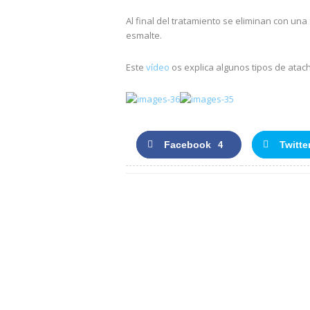
Al final del tratamiento se eliminan con una
esmalte.
Este
vídeo
os explica algunos tipos de atac
Facebook
Twitte
4