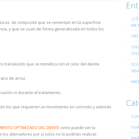
Ent
¿CÓ
cturas de composite que se cementan en la superficie
ME 
encia, y que se usan de forma generalizada en todos los
ORT
CHU
CHU
co translúcido que se mimética con el color del diente.
DOC
VID
rano de arroz.
MIC
cación ni durante el tratamiento.
Cat
solo los que requieren un movimiento en concreto y además
Cui
Dud
IENTO OPTIMIZADO DEL DIENTE
como puede ser la
e los alienadores por sí solos no lo podrían realizar.
Imp