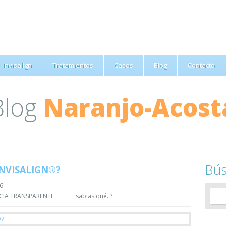
Invisalign
Tratamientos
Casos
Blog
Contacto
Blog
Naranjo-Acost
Bú
INVISALIGN®?
16
IA TRANSPARENTE
sabias qué..?