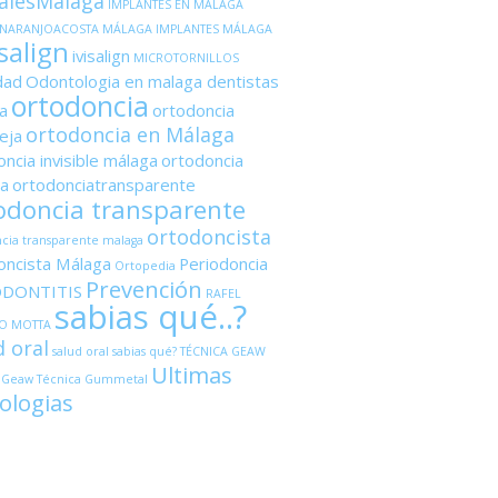
alesMálaga
IMPLANTES EN MÁLAGA
ANARANJOACOSTA MÁLAGA
IMPLANTES MÁLAGA
salign
ivisalign
MICROTORNILLOS
dad
Odontologia en malaga dentistas
ortodoncia
a
ortodoncia
ortodoncia en Málaga
eja
ncia invisible málaga
ortodoncia
a
ortodonciatransparente
odoncia transparente
ortodoncista
cia transparente malaga
oncista Málaga
Periodoncia
Ortopedia
Prevención
ODONTITIS
RAFEL
sabias qué..?
O MOTTA
d oral
salud oral sabias qué?
TÉCNICA GEAW
Ultimas
 Geaw
Técnica Gummetal
ologias