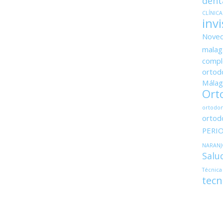
dent
CLÍNIC
invi
Nove
malag
compl
ortodo
Málag
Ort
ortodon
ortod
PERI
NARANJ
Salu
Técnica
tecn