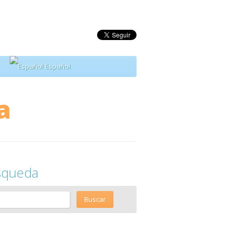
Español
a
squeda