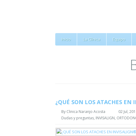
Inicio
La Clínica
Equipo
¿QUÉ SON LOS ATACHES EN 
By
Clinica Naranjo Acosta
02 Jul, 20
Dudas y preguntas
,
INVISALIGN
,
ORTODONC